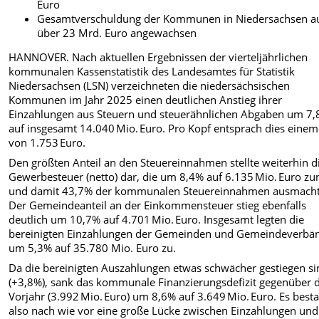
Euro
Gesamtverschuldung der Kommunen in Niedersachsen a
über 23 Mrd. Euro angewachsen
HANNOVER. Nach aktuellen Ergebnissen der vierteljährlichen
kommunalen Kassenstatistik des Landesamtes für Statistik
Niedersachsen (LSN) verzeichneten die niedersächsischen
Kommunen im Jahr 2025 einen deutlichen Anstieg ihrer
Einzahlungen aus Steuern und steuerähnlichen Abgaben um 7
auf insgesamt 14.040 Mio. Euro. Pro Kopf entsprach dies eine
von 1.753 Euro.
Den größten Anteil an den Steuereinnahmen stellte weiterhin d
Gewerbesteuer (netto) dar, die um 8,4% auf 6.135 Mio. Euro z
und damit 43,7% der kommunalen Steuereinnahmen ausmacht
Der Gemeindeanteil an der Einkommensteuer stieg ebenfalls
deutlich um 10,7% auf 4.701 Mio. Euro. Insgesamt legten die
bereinigten Einzahlungen der Gemeinden und Gemeindeverbä
um 5,3% auf 35.780 Mio. Euro zu.
Da die bereinigten Auszahlungen etwas schwächer gestiegen si
(+3,8%), sank das kommunale Finanzierungsdefizit gegenüber
Vorjahr (3.992 Mio. Euro) um 8,6% auf 3.649 Mio. Euro. Es best
also nach wie vor eine große Lücke zwischen Einzahlungen und