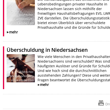
Lebensbedingungen privater Haushalte in
Niedersachsen lassen sich mithilfe der
freiwilligen Haushaltsbefragungen EVS, LW
Bildrechte
:
ZVE darstellen. Die Überschuldungsstatistik
©jannoon028 -
bietet einen Überblick über verschuldete
stock.adobe.com
Privathaushalte und die Gründe für Schuld
mehr
Überschuldung in Niedersachsen
Wie viele Menschen in den Privathaushalte
Niedersachsens sind verschuldet? Was sind
häufigsten Auslöser und Gründe für Schuld
Und wie hoch sind die durchschnittlichen
Bildrechte
:
ausstehenden Zahlungen? Diese und weite
©photobyphotoboy
Fragen beantwortet die Überschuldungsstati
- stock.adobe.com
mehr
Dr