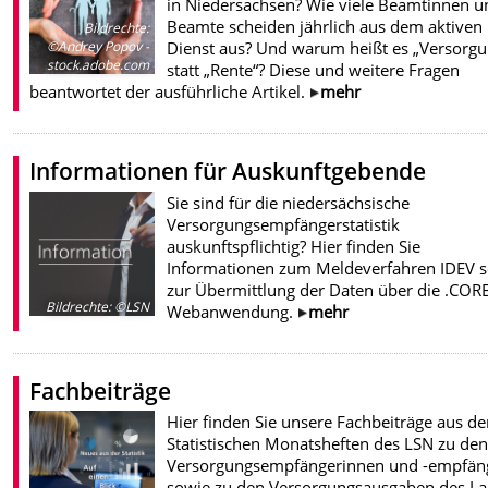
in Niedersachsen? Wie viele Beamtinnen u
Beamte scheiden jährlich aus dem aktiven
Bildrechte
:
Dienst aus? Und warum heißt es „Versorgu
©Andrey Popov -
stock.adobe.com
statt „Rente“? Diese und weitere Fragen
beantwortet der ausführliche Artikel.
mehr
Informationen für Auskunftgebende
Sie sind für die niedersächsische
Versorgungsempfängerstatistik
auskunftspflichtig? Hier finden Sie
Informationen zum Meldeverfahren IDEV 
zur Übermittlung der Daten über die .CORE
Bildrechte
:
©LSN
Webanwendung.
mehr
Fachbeiträge
Hier finden Sie unsere Fachbeiträge aus de
Statistischen Monatsheften des LSN zu den
Versorgungsempfängerinnen und -empfän
sowie zu den Versorgungsausgaben des L