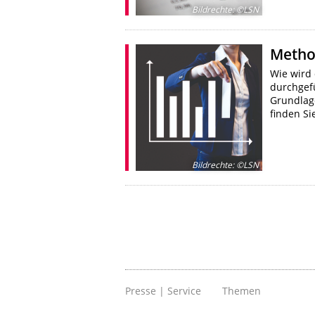
Bildrechte
:
©LSN
Metho
Wie wird 
durchgef
Grundlag
finden Si
Bildrechte
:
©LSN
Presse | Service
Themen