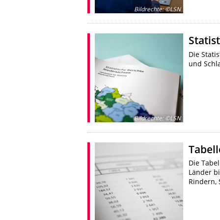
Bildrechte
:
©LSN
Statis
Die Stati
und Schla
Bildrechte
:
©LSN
Tabel
Die Tabel
Länder b
Rindern,