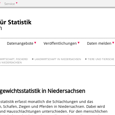
Service
Suchen
Datenangebote
Veröffentlichungen
Daten melden
IRTSCHAFT, FISCHEREI
LANDWIRTSCHAFT IN NIEDERSACHSEN
TIERE UND TIERISCH
N NIEDERSACHSEN
gewichtsstatistik in Niedersachsen
statistik erfasst monatlich die Schlachtungen und das
, Schafen, Ziegen und Pferden in Niedersachsen. Dabei wird
und Hausschlachtungen unterschieden. Für den menschlichen