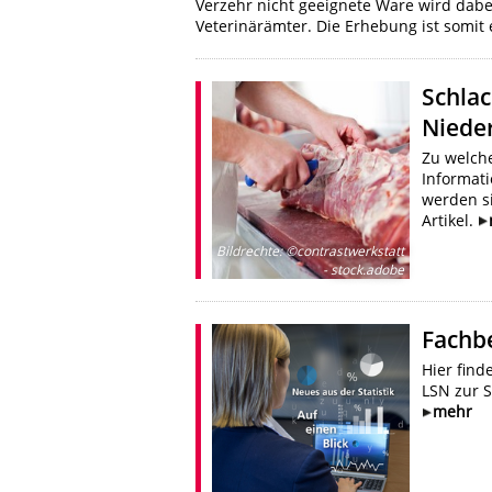
Verzehr nicht geeignete Ware wird dabei
Veterinärämter. Die Erhebung ist somit 
Schlac
Niede
Zu welche
Informat
werden si
Artikel.
Bildrechte
:
©contrastwerkstatt
- stock.adobe
Fachb
Hier find
LSN zur S
mehr