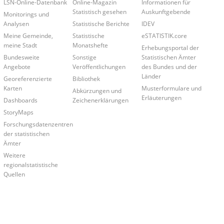
LSN-Online-Datenbank
Online-Magazin
Informationen für
Statistisch gesehen
Auskunftgebende
Monitorings und
Analysen
Statistische Berichte
IDEV
Meine Gemeinde,
Statistische
eSTATISTIK.core
meine Stadt
Monatshefte
Erhebungsportal der
Bundesweite
Sonstige
Statistischen Ämter
Angebote
Veröffentlichungen
des Bundes und der
Länder
Georeferenzierte
Bibliothek
Karten
Musterformulare und
Abkürzungen und
Erläuterungen
Dashboards
Zeichenerklärungen
StoryMaps
Forschungsdatenzentren
der statistischen
Ämter
Weitere
regionalstatistische
Quellen