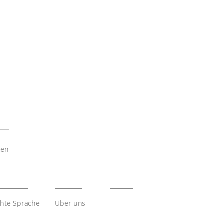
ken
chte Sprache
Über uns