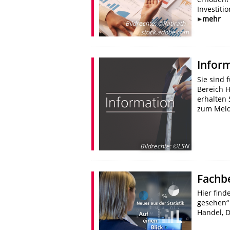
Investiti
mehr
Bildrechte
:
©Ratirath -
stock.adobe.com
Infor
Sie sind 
Bereich H
erhalten
zum Meld
Bildrechte
:
©LSN
Fachb
Hier find
gesehen“
Handel, 