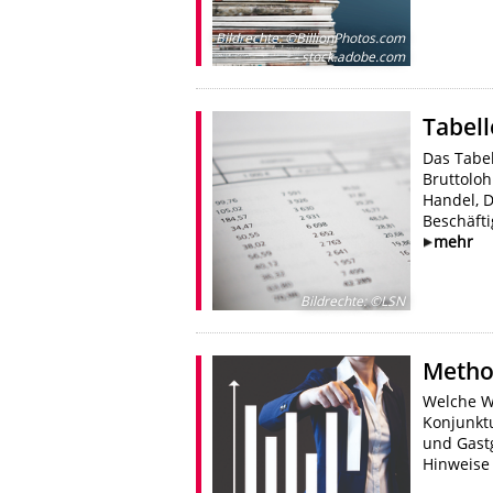
Bildrechte
:
©BillionPhotos.com
- stock.adobe.com
Tabel
Das Tabel
Bruttolo
Handel, 
Beschäft
mehr
Bildrechte
:
©LSN
Metho
Welche W
Konjunktu
und Gast
Hinweise 