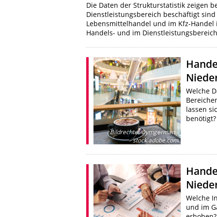
Die Daten der Strukturstatistik zeigen 
Dienstleistungsbereich beschäftigt sin
Lebensmittelhandel und im Kfz-Handel is
Handels- und im Dienstleistungsbereich
Hande
Niede
Welche Da
Bereiche
lassen si
benötigt?
Bildrechte
:
©ymgerman -
stock.adobe.com
Hande
Niede
Welche In
und im G
erhoben?