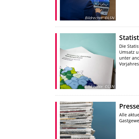
Bildrechte
:
©LSN
Statis
Die Stati
Umsatz u
unter an
Vorjahre
Bildrechte
:
©LSN
Press
Alle aktu
Gastgewe