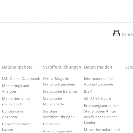
Druc
Datenangebote
Veröffentlichungen
Daten melden
Lei
LSN-Online-Datenbank
Online-Magazin
Informationen für
Statistisch gesehen
Auskunftgebende
Monitorings und
Analysen
Statistische Berichte
IDEV
Meine Gemeinde,
Statistische
eSTATISTIK.core
meine Stadt
Monatshefte
Erhebungsportal der
Bundesweite
Sonstige
Statistischen Ämter
Angebote
Veröffentlichungen
des Bundes und der
Länder
Georeferenzierte
Bibliothek
Karten
Musterformulare und
Abkürzungen und