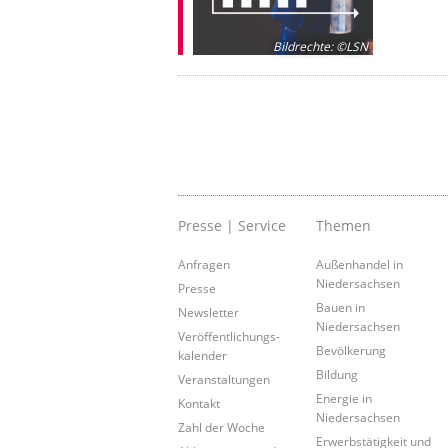
Bildrechte
:
©LSN
Presse | Service
Themen
Anfragen
Außenhandel in
Niedersachsen
Presse
Bauen in
Newsletter
Niedersachsen
Veröffentlichungs-
Bevölkerung
kalender
Bildung
Veranstaltungen
Energie in
Kontakt
Niedersachsen
Zahl der Woche
Erwerbstätigkeit und