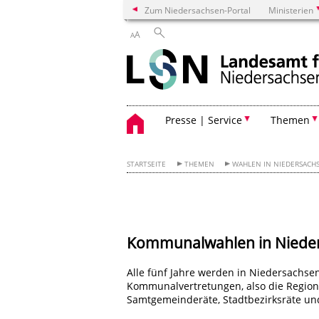
Zum Niedersachsen-Portal
Ministerien
A
A
Presse | Service
Themen
STARTSEITE
THEMEN
WAHLEN IN NIEDERSACH
Kommunalwahlen in Niede
Alle fünf Jahre werden in Niedersachse
Kommunalvertretungen, also die Region
Samtgemeinderäte, Stadtbezirksräte und