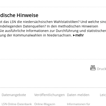
dische Hinweise
bt das LSN die niedersächsischen Wahlstatistiken? Und welche sin
undeliegenden Datenquellen? In den methodischen Hinweisen
Sie ausführliche Informationen zur Durchführung und statistische
tung der Kommunalwahlen in Niedersachsen.
mehr
Druc
Datenangebote
Veröffentlichungen
Daten melden
Lei
LSN-Online-Datenbank
Online-Magazin
Informationen für