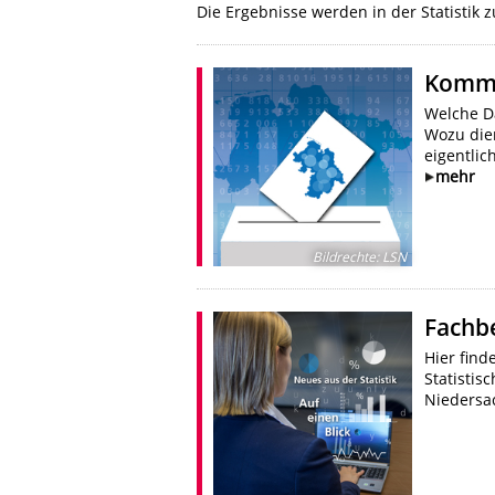
Die Ergebnisse werden in der Statisti
Kommu
Welche D
Wozu dien
eigentlic
mehr
Bildrechte
:
LSN
Fachb
Hier fin
Statisti
Niedersa