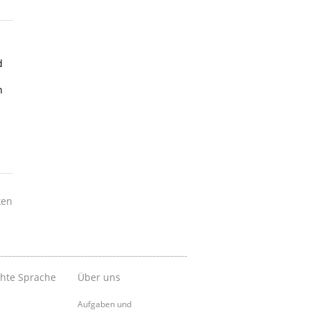
d
n
ken
chte Sprache
Über uns
Aufgaben und