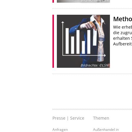
Bildrechte
:
©LSN
Metho
Wie erhe
die zugr
erhalten 
Aufberei
Bildrechte
:
©LSN
Presse | Service
Themen
Anfragen
Außenhandel in