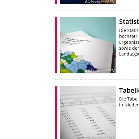
Bildrechte
:
©LSN
Statis
Die Stati
höchster 
Ergebnis
sowie de
Landtags
Bildrechte
:
©LSN
Tabel
Die Tabe
in Nieder