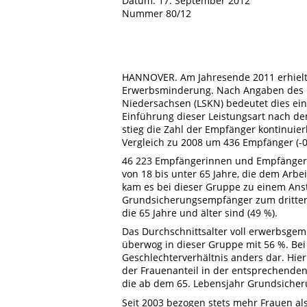
Datum: 17. September 2012
Nummer 80/12
HANNOVER. Am Jahresende 2011 erhielt
Erwerbsminderung. Nach Angaben des L
Niedersachsen (LSKN) bedeutet dies eine
Einführung dieser Leistungsart nach de
stieg die Zahl der Empfänger kontinuier
Vergleich zu 2008 um 436 Empfänger (-0
46 223 Empfängerinnen und Empfänger d
von 18 bis unter 65 Jahre, die dem Arbe
kam es bei dieser Gruppe zu einem Anst
Grundsicherungsempfänger zum dritten 
die 65 Jahre und älter sind (49 %).
Das Durchschnittsalter voll erwerbsgemi
überwog in dieser Gruppe mit 56 %. Bei
Geschlechterverhältnis anders dar. Hie
der Frauenanteil in der entsprechende
die ab dem 65. Lebensjahr Grundsicheru
Seit 2003 bezogen stets mehr Frauen al