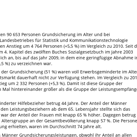
en 90 653 Personen Grundsicherung im Alter und bei
andesbetriebes für Statistik und Kommunikationstechnologie
n Anstieg um 4 764 Personen (+5,5 %) im Vergleich zu 2010. Seit 
m 4. Kapitel des zwölften Buches Sozialgesetzbuch im Jahre 2003
lich an, bis auf das Jahr 2009, in dem eine geringfügige Abnahme 
,5 %) zu verzeichnen war.
er Grundsicherung (51 %) waren voll Erwerbsgeminderte im Alte
itsmarkt dauerhaft nicht zur Verfügung stehen. Im Vergleich zu 20
ieg um 2 332 Personen (+5,3 %). Damit ist diese Gruppe der
Mal hintereinander größer als die Gruppe der Leistungsempfäng
nderter Hilfebezieher betrug 44 Jahre. Der Anteil der Männer
 den Leistungsbeziehern ab dem 65. Lebensjahr stellte sich das
r war der Anteil der Frauen mit knapp 65 % höher. Dagegen betrug
n Altersgruppe an der Gesamtbevölkerung knapp 57 %. Die Persone
ng erhielten, waren im Durchschnitt 74 Jahre alt.
s Männer Grundsicherungsleistungen, obwohl ihr Anteil an allen