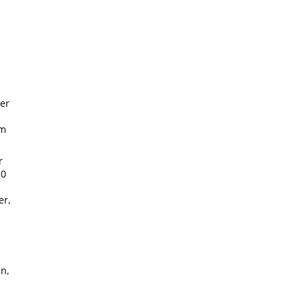
der
im
r
10
er,
n,