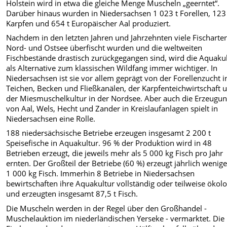
Holstein wird in etwa die gleiche Menge Muscheln „geerntet“.
Darüber hinaus wurden in Niedersachsen 1 023 t Forellen, 123
Karpfen und 654 t Europäischer Aal produziert.
Nachdem in den letzten Jahren und Jahrzehnten viele Fischarten
Nord- und Ostsee überfischt wurden und die weltweiten
Fischbestände drastisch zurückgegangen sind, wird die Aquaku
als Alternative zum klassischen Wildfang immer wichtiger. In
Niedersachsen ist sie vor allem geprägt von der Forellenzucht i
Teichen, Becken und Fließkanälen, der Karpfenteichwirtschaft 
der Miesmuschelkultur in der Nordsee. Aber auch die Erzeugu
von Aal, Wels, Hecht und Zander in Kreislaufanlagen spielt in
Niedersachsen eine Rolle.
188 niedersächsische Betriebe erzeugen insgesamt 2 200 t
Speisefische in Aquakultur. 96 % der Produktion wird in 48
Betrieben erzeugt, die jeweils mehr als 5 000 kg Fisch pro Jahr
ernten. Der Großteil der Betriebe (60 %) erzeugt jährlich wenige
1 000 kg Fisch. Immerhin 8 Betriebe in Niedersachsen
bewirtschaften ihre Aquakultur vollständig oder teilweise ökol
und erzeugten insgesamt 87,5 t Fisch.
Die Muscheln werden in der Regel über den Großhandel -
Muschelauktion im niederländischen Yerseke - vermarktet. Die