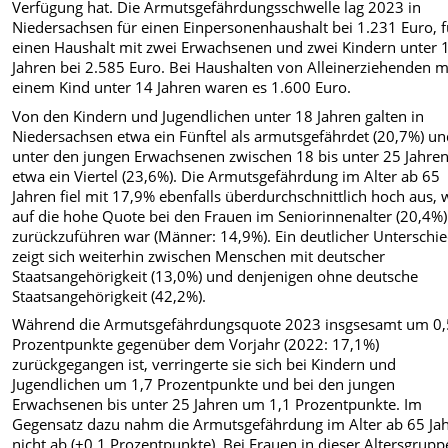
Verfügung hat. Die Armutsgefährdungsschwelle lag 2023 in
Niedersachsen für einen Einpersonenhaushalt bei 1.231 Euro, f
einen Haushalt mit zwei Erwachsenen und zwei Kindern unter 
Jahren bei 2.585 Euro. Bei Haushalten von Alleinerziehenden m
einem Kind unter 14 Jahren waren es 1.600 Euro.
Von den Kindern und Jugendlichen unter 18 Jahren galten in
Niedersachsen etwa ein Fünftel als armutsgefährdet (20,7%) u
unter den jungen Erwachsenen zwischen 18 bis unter 25 Jahre
etwa ein Viertel (23,6%). Die Armutsgefährdung im Alter ab 65
Jahren fiel mit 17,9% ebenfalls überdurchschnittlich hoch aus, 
auf die hohe Quote bei den Frauen im Seniorinnenalter (20,4%)
zurückzuführen war (Männer: 14,9%). Ein deutlicher Unterschi
zeigt sich weiterhin zwischen Menschen mit deutscher
Staatsangehörigkeit (13,0%) und denjenigen ohne deutsche
Staatsangehörigkeit (42,2%).
Während die Armutsgefährdungsquote 2023 insgsesamt um 0,
Prozentpunkte gegenüber dem Vorjahr (2022: 17,1%)
zurückgegangen ist, verringerte sie sich bei Kindern und
Jugendlichen um 1,7 Prozentpunkte und bei den jungen
Erwachsenen bis unter 25 Jahren um 1,1 Prozentpunkte. Im
Gegensatz dazu nahm die Armutsgefährdung im Alter ab 65 Ja
nicht ab (+0,1 Prozentpunkte). Bei Frauen in dieser Altersgrupp