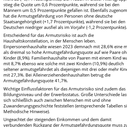
stieg die Quote um 0,6 Prozentpunkte, während sie bei den
Männern um 0,5 Prozentpunkte gefallen ist. Ebenfalls zugen
hat die Armutsgefährdung von Personen ohne deutsche
Staatsangehörigkeit (+1,7 Prozentpunkte), während sie bei den
Deutschen niedriger ausfiel als im Vorjahr (-1,2 Prozentpunkte)
Entscheidend für das Armutsrisiko ist auch die
Haushaltskonstellation, in der Menschen leben.
Einpersonenhaushalte wiesen 2023 demnach mit 28,6% eine 
als dreimal so hohe Armutsgefährdungsquote auf wie Paare o
Kinder (8,9%). Familienhaushalte von Paaren mit einem Kind w
mit 8,7% ebenso wie solche mit zwei Kindern (10,9%) deutlich
seltener armutsgefährdet als diejenigen mit drei oder mehr Ki
mit 27,3%. Bei Alleinerziehendenhaushalten betrug die
Armutsgefährdungsquote 41,7%.
Wichtige Einflussfaktoren für das Armutsrisiko sind zudem das
Bildungsniveau und der Erwerbsstatus. Große Unterschiede la
sich schließlich auch zwischen Menschen mit und ohne
Zuwanderungsgeschichte feststellen (entsprechende Tabellen s
Methodische Hinweise).
Ungeachtet der steigenden Einkommen und dem damit
verbundenden Rückgang der Armutsgefährdungsquote muss z