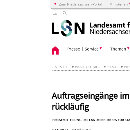
Zum Niedersachsen-Portal
Ministerien
A
A
Presse | Service
Themen
STARTSEITE
PRESSE | SERVICE
PRESSE
PRE
Auftragseingänge im 
rückläufig
PRESSEMITTEILUNG DES LANDESBETRIEBES FÜR S