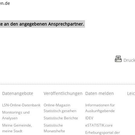
en.de
itte an den angegebenen Ansprechpartner.
Druc
Datenangebote
Veröffentlichungen
Daten melden
Lei
LSN-Online-Datenbank
Online-Magazin
Informationen für
Statistisch gesehen
Auskunftgebende
Monitorings und
Analysen
Statistische Berichte
IDEV
Meine Gemeinde,
Statistische
eSTATISTIK.core
meine Stadt
Monatshefte
Erhebungsportal der