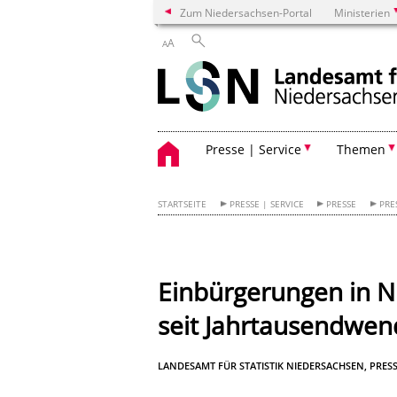
Zum Niedersachsen-Portal
Ministerien
A
A
Presse | Service
Themen
STARTSEITE
PRESSE | SERVICE
PRESSE
PRE
Einbürgerungen in N
seit Jahrtausendwen
LANDESAMT FÜR STATISTIK NIEDERSACHSEN, PRESS