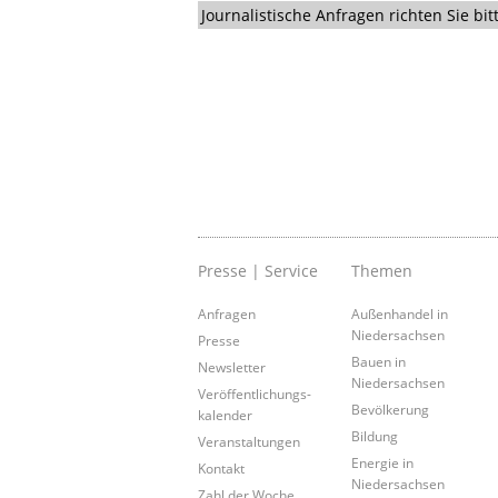
Journalistische Anfragen richten Sie b
Presse | Service
Themen
Anfragen
Außenhandel in
Niedersachsen
Presse
Bauen in
Newsletter
Niedersachsen
Veröffentlichungs-
Bevölkerung
kalender
Bildung
Veranstaltungen
Energie in
Kontakt
Niedersachsen
Zahl der Woche