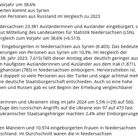
Vorjahr um 38,6%
gerten kommt aus Syrien
von Personen aus Russland im Vergleich zu 2023
dersachsen 23.381 Ausländerinnen und Ausländer eingebürgert, s
aut Mitteilung des Landesamtes für Statistik Niedersachsen (LSN),
rgleich zum Vorjahr um 38,6% (+6.513).
r Eingebürgerten in Niedersachsen aus Syrien (8.403). Das bedeute
gerungen von Personen aus Syrien um 10,3%. Im Vergleich der
038; Jahr 2023: 7.615) fällt dieser Anstieg aber deutlich geringer aus
m häufigsten Ausländerinnen und Ausländer aus dem Irak (1.871),
Afghanistan (785) in Niedersachsen einbürgern. Hervorzuheben ist,
st doppelt so viele Personen aus der Türkei und sogar achtmal me
ie deutsche Staatsbürgerschaft entschieden. Auch so eine hohe
en und Russen gab es seit Beginn der Erhebung vergleichbarer
erinnen und Ukrainern stieg im Jahr 2024 um 5,5% (+29) auf 560,
uge des russischen Angriffs auf die Ukraine von 97 auf 473 fast
 ukrainischer Staatsangehöriger machten 2,4% aller Einbürgerung
ten Männern und 10.974 eingebürgerten Frauen in Niedersachsen
utschland. Im Durchschnitt waren die in Niedersachsen