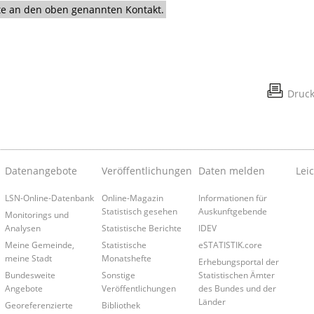
itte an den oben genannten Kontakt.
Druc
Datenangebote
Veröffentlichungen
Daten melden
Lei
LSN-Online-Datenbank
Online-Magazin
Informationen für
Statistisch gesehen
Auskunftgebende
Monitorings und
Analysen
Statistische Berichte
IDEV
Meine Gemeinde,
Statistische
eSTATISTIK.core
meine Stadt
Monatshefte
Erhebungsportal der
Bundesweite
Sonstige
Statistischen Ämter
Angebote
Veröffentlichungen
des Bundes und der
Länder
Georeferenzierte
Bibliothek