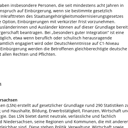
ben insbesondere Personen, die seit mindestens acht Jahren in
nspruch auf Einbürgerung, wenn sie bestimmte gesetzlich
t Inkrafttreten des Staatsangehörigkeitsmodernisierungsgesetzes
e Option, Einbürgerungen mit verkürzter Frist vorzunehmen.
usländerinnen und Ausländer können auf dieser Grundlage bereit
gerschaft beantragen. Bei „besonders guter Integration“ ist eine
möglich, etwa wenn beruflich oder schulisch herausragende
amtlich engagiert wird oder Deutschkenntnisse auf C1-Niveau
Einbürgerung werden die Betroffenen gleichberechtigte deutsche
 allen Rechten und Pflichten.
4
ersachsen
en (LSN) erstellt auf gesetzlicher Grundlage rund 290 Statistiken z
nd Haushalte, Bildung, Erwerbstätigkeit, Finanzen, Wirtschaft un
ie. Das LSN bietet damit neutrale, verlässliche und fachlich
nd Niedersachsen, seine Regionen und Kommunen, die mit andere
ichbar sind. Diese stehen Politik, Verwaltung, Wirtschaft sowie