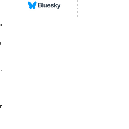
o
t
.
hr
en