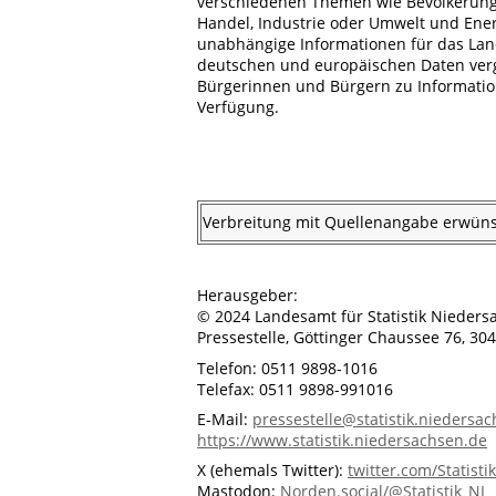
verschiedenen Themen wie Bevölkerung u
Handel, Industrie oder Umwelt und Energ
unabhängige Informationen für das La
deutschen und europäischen Daten vergle
Bürgerinnen und Bürgern zu Informatio
Verfügung.
Verbreitung mit Quellenangabe erwüns
Herausgeber:
© 2024 Landesamt für Statistik Nieders
Pressestelle, Göttinger Chaussee 76, 3
Telefon: 0511 9898-1016
Telefax: 0511 9898-991016
E-Mail:
pressestelle@statistik.niedersa
https://www.statistik.niedersachsen.de
X (ehemals Twitter):
twitter.com/Statist
Mastodon:
Norden.social/@Statistik_NI