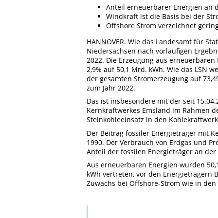
Anteil erneuerbarer Energien an 
Windkraft ist die Basis bei der 
Offshore Strom verzeichnet gerin
HANNOVER. Wie das Landesamt für Statis
Niedersachsen nach vorläufigen Ergebni
2022. Die Erzeugung aus erneuerbaren E
2,9% auf 50,1 Mrd. kWh. Wie das LSN wei
der gesamten Stromerzeugung auf 73,4%
zum Jahr 2022.
Das ist insbesondere mit der seit 15.0
Kernkraftwerkes Emsland im Rahmen de
Steinkohleeinsatz in den Kohlekraftwerk
Der Beitrag fossiler Energieträger mit K
1990. Der Verbrauch von Erdgas und Pro
Anteil der fossilen Energieträger an de
Aus erneuerbaren Energien wurden 50,1
kWh vertreten, vor den Energieträgern B
Zuwachs bei Offshore-Strom wie in den 