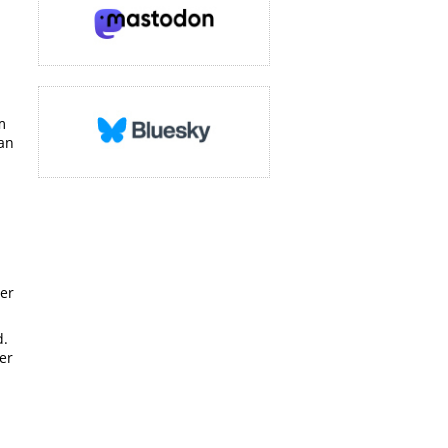
m
 an
Der
d.
er