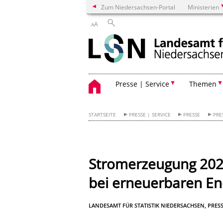
Zum Niedersachsen-Portal
Ministerien
A
A
Presse | Service
Themen
STARTSEITE
PRESSE | SERVICE
PRESSE
PRE
Stromerzeugung 2023
bei erneuerbaren En
LANDESAMT FÜR STATISTIK NIEDERSACHSEN, PRESS