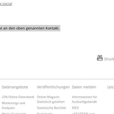
y.social
itte an den oben genannten Kontakt.
Druc
Datenangebote
Veröffentlichungen
Daten melden
Lei
LSN-Online-Datenbank
Online-Magazin
Informationen für
Statistisch gesehen
Auskunftgebende
Monitorings und
Analysen
Statistische Berichte
IDEV
Meine Gemeinde,
Statistische
eSTATISTIK.core