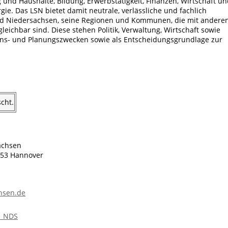
nd Haushalte, Bildung, Erwerbstätigkeit, Finanzen, Wirtschaft un
ie. Das LSN bietet damit neutrale, verlässliche und fachlich
nd Niedersachsen, seine Regionen und Kommunen, die mit andere
ichbar sind. Diese stehen Politik, Verwaltung, Wirtschaft sowie
ns- und Planungszwecken sowie als Entscheidungsgrundlage zur
cht.
achsen
0453 Hannover
chsen.de
ik_NDS