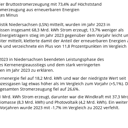
der Bruttostromerzeugung mit 73,4% auf Höchststand
Stromerzeugung aus erneuerbaren Energien
ges Minus
tik Niedersachsen (LSN) mitteilt, wurden im Jahr 2023 in
ssen insgesamt 68,3 Mrd. kWh Strom erzeugt, 13,7% weniger als
nergieträgern stieg im Jahr 2023 gegenüber dem Vorjahr leicht u
ter mitteilt, kletterte damit der Anteil der erneuerbaren Energien
 und verzeichnete ein Plus von 11,8 Prozentpunkten im Vergleich
4.2023 in Niedersachsen beendeten Leistungsphase des
s Kernenergieausstiegs und dem stark verringerten
en im Jahr 2023 zu erklären.
ernenergie fiel auf 18,2 Mrd. kWh und war der niedrigste Wert seit
zessgasen lag etwas höher als im Vergleich zum Vorjahr (+5,1%). 
r gesamten Stromerzeugung fiel auf 26,6%.
 Mrd. kWh Strom erzeugt, darunter war die Windkraft mit 37,3 Mr
iomasse (8,3 Mrd. kWh) und Photovoltaik (4,2 Mrd. kWh). Ein weiter
Vorjahren wurde 2023 mit -1,7% im Vergleich zu 2022 verfehlt.