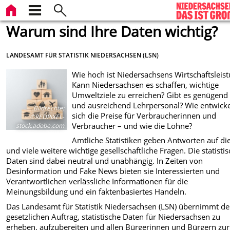
Warum sind Ihre Daten wichtig?
LANDESAMT FÜR STATISTIK NIEDERSACHSEN (LSN)
Wie hoch ist Niedersachsens Wirtschaftsleis
Kann Niedersachsen es schaffen, wichtige
Umweltziele zu erreichen? Gibt es genügend 
und ausreichend Lehrpersonal? Wie entwick
Bildrechte
:
sich die Preise für Verbraucherinnen und
©REDPIXEL-
Verbraucher – und wie die Löhne?
stock.adobe.com
Amtliche Statistiken geben Antworten auf di
und viele weitere wichtige gesellschaftliche Fragen. Die statisti
Daten sind dabei neutral und unabhängig. In Zeiten von
Desinformation und Fake News bieten sie Interessierten und
Verantwortlichen verlässliche Informationen für die
Meinungsbildung und ein faktenbasiertes Handeln.
Das Landesamt für Statistik Niedersachsen (LSN) übernimmt d
gesetzlichen Auftrag, statistische Daten für Niedersachsen zu
erheben, aufzubereiten und allen Bürgerinnen und Bürgern zur