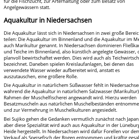
für die Fischzucht, zur Arterhaltung oder zum Besatz von
Angelgewässern statt.
Aquakultur in Niedersachsen
Die Aquakultur lässt sich in Niedersachsen in zwei große Berei
teilen: Die Aquakultur im Binnenland und die Aquakultur im M
auch Marikultur genannt. In Niedersachsen dominieren Fließka
und Teiche im Binnenland, also künstlich angelegte Gewässer, 
planvoll bewirtschaftet werden. Dies wird auch als Teichwirtsch
bezeichnet. Daneben spielen Kreislaufanlagen, bei denen das
verwendete Wasser wieder aufbereitet wird, anstatt es
auszutauschen, eine größere Rolle.
Die Aquakultur in natürlichem Süßwasser fehlt in Niedersachse
während die Aquakultur in natürlichem Salzwasser (Marikultur)
Rahmen der Muschelfischerei angewandt wird. Hierzu werden
Besatzmuscheln aus natürlichen Muschelbeständen entnomm
und zur Vermehrung in Muschelkulturen angesiedelt.
Bei Sujiko gehen die Gedanken vermutlich zunächst nach Japan
aber diese Spezialität wird auch aus Aquakultur in der Lünebur
Heide hergestellt. In Niedersachsen wird dafür Forellen vor de
Verkauf als Speisefisch der Rogen entnommen und kräftig gesa