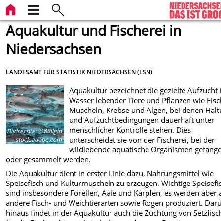
Aquakultur und Fischerei in
Niedersachsen
LANDESAMT FÜR STATISTIK NIEDERSACHSEN (LSN)
Aquakultur bezeichnet die gezielte Aufzucht
Wasser lebender Tiere und Pflanzen wie Fisc
Muscheln, Krebse und Algen, bei denen Halt
und Aufzuchtbedingungen dauerhaft unter
menschlicher Kontrolle stehen. Dies
Bildrechte
:
©Wolgin
unterscheidet sie von der Fischerei, bei der
- stock.adobe.com
wildlebende aquatische Organismen gefang
oder gesammelt werden.
Die Aquakultur dient in erster Linie dazu, Nahrungsmittel wie
Speisefisch und Kulturmuscheln zu erzeugen. Wichtige Speisefi
sind insbesondere Forellen, Aale und Karpfen, es werden aber 
andere Fisch- und Weichtierarten sowie Rogen produziert. Dar
hinaus findet in der Aquakultur auch die Züchtung von Setzfis