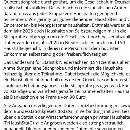
Quotenstichprobe durchgeführt, um die Gesellschaft in Deutsc
realistisch abzubilden. Deshalb achten die statistischen Ämter
darauf, dass aus jeder Gruppe von Haushalten genügend
teilnehmen: Von gering- bis gutverdienenden Haushalten und 
Einpersonen- bis Mehrpersonenhaushalten. Erstmals werden a
dem Jahr 2026 auch Haushalte von Selbstständigen mit in die
Stichprobe einbezogen um die Gesellschaft noch besser abzubi
Daher werden im Jahr 2026 in Niedersachsen noch rund 150
Haushalte gesucht, in denen die Person mit dem höchsten
Einkommen selbstständig oder freiberuflich tätig ist.
Das Landesamt für Statistik Niedersachsen (LSN) zieht aus allen
Anmeldungen eine Stichprobe und informiert die Haushalte
frühzeitig über die Teilnahme. Dabei besteht die Möglichkeit, d
ein Haushalt nicht innerhalb des ersten Quartals, sondern erst 
Laufe des Erhebungsjahres in die Stichprobe gezogen wird. Für
vollständige und wahrheitsgemäße Teilnahme erhalten Hausha
als Dankeschön eine Prämie von 90 Euro.
Alle Angaben unterliegen den Datenschutzbestimmungen sowi
dem Bundesstatistikgesetz (BstatG) in Verbindung mit dem Ges
über die Statistik der Wirtschaftsrechnungen privater Haushalt
(PrHaushStatG), alle Angaben werden also streng vertraulich
behandelt. Die personenbezogenen Daten, die sogenannten