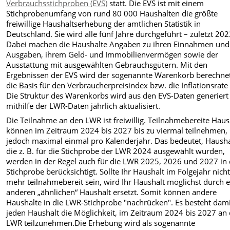
Verbrauchsstichproben (EVS)
statt. Die EVS ist mit einem
Stichprobenumfang von rund 80 000 Haushalten die größte
freiwillige Haushaltserhebung der amtlichen Statistik in
Deutschland. Sie wird alle fünf Jahre durchgeführt – zuletzt 202
Dabei machen die Haushalte Angaben zu ihren Einnahmen und
Ausgaben, ihrem Geld- und Immobilienvermögen sowie der
Ausstattung mit ausgewählten Gebrauchsgütern. Mit den
Ergebnissen der EVS wird der sogenannte Warenkorb berechnet
die Basis für den Verbraucherpreisindex bzw. die Inflationsrate 
Die Struktur des Warenkorbs wird aus den EVS-Daten generiert
mithilfe der LWR-Daten jährlich aktualisiert.
Die Teilnahme an den LWR ist freiwillig. Teilnahmebereite Haus
können im Zeitraum 2024 bis 2027 bis zu viermal teilnehmen,
jedoch maximal einmal pro Kalenderjahr. Das bedeutet, Hausha
die z. B. für die Stichprobe der LWR 2024 ausgewählt wurden,
werden in der Regel auch für die LWR 2025, 2026 und 2027 in 
Stichprobe berücksichtigt. Sollte Ihr Haushalt im Folgejahr nich
mehr teilnahmebereit sein, wird Ihr Haushalt möglichst durch 
anderen „ähnlichen“ Haushalt ersetzt. Somit können andere
Haushalte in die LWR-Stichprobe "nachrücken". Es besteht dami
jeden Haushalt die Möglichkeit, im Zeitraum 2024 bis 2027 an
LWR teilzunehmen.Die Erhebung wird als sogenannte