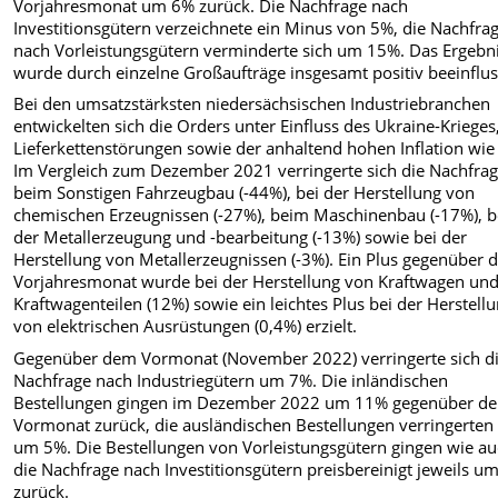
Vorjahresmonat um 6% zurück. Die Nachfrage nach
Investitionsgütern verzeichnete ein Minus von 5%, die Nachfra
nach Vorleistungsgütern verminderte sich um 15%. Das Ergebn
wurde durch einzelne Großaufträge insgesamt positiv beeinflus
Bei den umsatzstärksten niedersächsischen Industriebranchen
entwickelten sich die Orders unter Einfluss des Ukraine-Krieges
Lieferkettenstörungen sowie der anhaltend hohen Inflation wie 
Im Vergleich zum Dezember 2021 verringerte sich die Nachfra
beim Sonstigen Fahrzeugbau (-44%), bei der Herstellung von
chemischen Erzeugnissen (-27%), beim Maschinenbau (-17%), b
der Metallerzeugung und -bearbeitung (-13%) sowie bei der
Herstellung von Metallerzeugnissen (-3%). Ein Plus gegenüber
Vorjahresmonat wurde bei der Herstellung von Kraftwagen un
Kraftwagenteilen (12%) sowie ein leichtes Plus bei der Herstell
von elektrischen Ausrüstungen (0,4%) erzielt.
Gegenüber dem Vormonat (November 2022) verringerte sich d
Nachfrage nach Industriegütern um 7%. Die inländischen
Bestellungen gingen im Dezember 2022 um 11% gegenüber d
Vormonat zurück, die ausländischen Bestellungen verringerten 
um 5%. Die Bestellungen von Vorleistungsgütern gingen wie a
die Nachfrage nach Investitionsgütern preisbereinigt jeweils u
zurück.