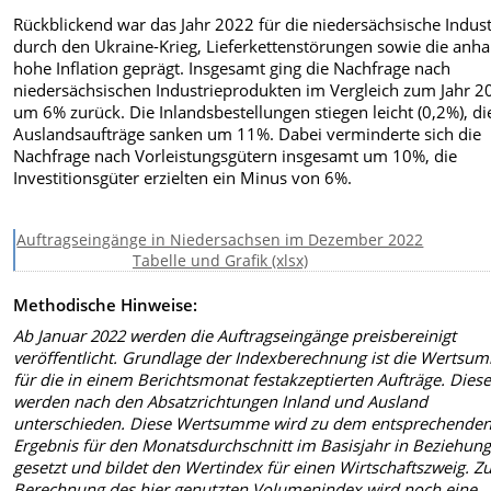
Rückblickend war das Jahr 2022 für die niedersächsische Indust
durch den Ukraine-Krieg, Lieferkettenstörungen sowie die anha
hohe Inflation geprägt. Insgesamt ging die Nachfrage nach
niedersächsischen Industrieprodukten im Vergleich zum Jahr 2
um 6% zurück. Die Inlandsbestellungen stiegen leicht (0,2%), di
Auslandsaufträge sanken um 11%. Dabei verminderte sich die
Nachfrage nach Vorleistungsgütern insgesamt um 10%, die
Investitionsgüter erzielten ein Minus von 6%.
Auftragseingänge in Niedersachsen im Dezember 2022
Tabelle und Grafik (xlsx)
Methodische Hinweise:
Ab Januar 2022 werden die Auftragseingänge preisbereinigt
veröffentlicht. Grundlage der Indexberechnung ist die Wertsu
für die in einem Berichtsmonat festakzeptierten Aufträge. Dies
werden nach den Absatzrichtungen Inland und Ausland
unterschieden. Diese Wertsumme wird zu dem entsprechende
Ergebnis für den Monatsdurchschnitt im Basisjahr in Beziehun
gesetzt und bildet den Wertindex für einen Wirtschaftszweig. Z
Berechnung des hier genutzten Volumenindex wird noch eine