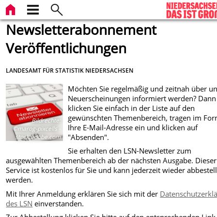
Newsletterabonnement
Veröffentlichungen
LANDESAMT FÜR STATISTIK NIEDERSACHSEN
Möchten Sie regelmäßig und zeitnah über u
Neuerscheinungen informiert werden? Dann
klicken Sie einfach in der Liste auf den
gewünschten Themenbereich, tragen im For
Bildrechte
:
Ihre E-Mail-Adresse ein und klicken auf
©marog-pixcells -
"Absenden".
stock.adobe.com
Sie erhalten den LSN-Newsletter zum
ausgewählten Themenbereich ab der nächsten Ausgabe. Dieser
Service ist kostenlos für Sie und kann jederzeit wieder abbestell
werden.
Mit Ihrer Anmeldung erklären Sie sich mit der
Datenschutzerkl
des LSN
einverstanden.
Zur Abbestellung klicken Sie bitte auf den entsprechenden Lin