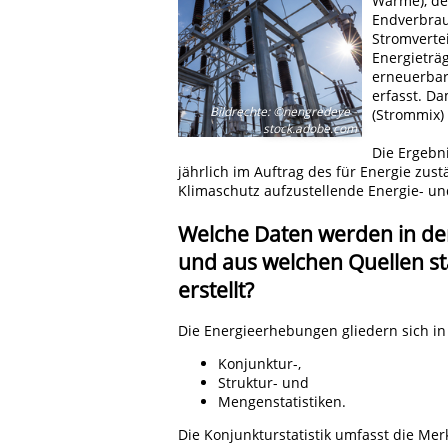
Wärme), de
Endverbrau
Stromverte
Energieträ
erneuerbar
erfasst. D
Bildrechte
:
©nengredeye -
(Strommix) 
stock.adobe.com
Die Ergebni
jährlich im Auftrag des für Energie zu
Klimaschutz aufzustellende Energie- u
Welche Daten werden in den
und aus welchen Quellen st
erstellt?
Die Energieerhebungen gliedern sich in
Konjunktur-,
Struktur- und
Mengenstatistiken.
Die Konjunkturstatistik umfasst die Me