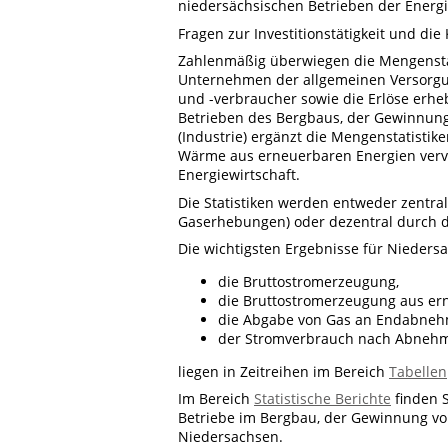
niedersächsischen Betrieben der Energ
Fragen zur Investitionstätigkeit und di
Zahlenmäßig überwiegen die Mengenstati
Unternehmen der allgemeinen Versorgun
und -verbraucher sowie die Erlöse erh
Betrieben des Bergbaus, der Gewinnun
(Industrie) ergänzt die Mengenstatistik
Wärme aus erneuerbaren Energien vervo
Energiewirtschaft.
Die Statistiken werden entweder zentra
Gaserhebungen) oder dezentral durch di
Die wichtigsten Ergebnisse für Nieders
die Bruttostromerzeugung,
die Bruttostromerzeugung aus er
die Abgabe von Gas an Endabne
der Stromverbrauch nach Abnehm
liegen in Zeitreihen im Bereich
Tabellen
Im Bereich
Statistische Berichte
finden 
Betriebe im Bergbau, der Gewinnung v
Niedersachsen.