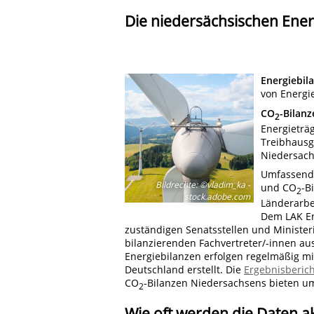
Die niedersächsischen Ener
Energiebil
von Energi
CO
-Bilanz
2
Energieträ
Treibhausg
Niedersach
Umfassende
Bildrechte
:
©vladim_ka -
und CO
-B
2
stock.adobe.com
Länderarbei
Dem LAK En
zuständigen Senatsstellen und Ministeri
bilanzierenden Fachvertreter/-innen au
Energiebilanzen erfolgen regelmäßig mit
Deutschland erstellt. Die
Ergebnisberic
CO
-Bilanzen Niedersachsens bieten u
2
Wie oft werden die Daten ak