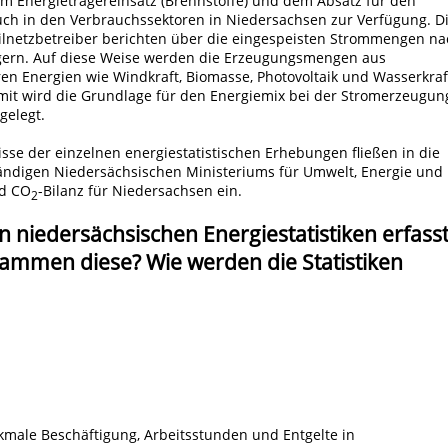
m Energieträgereinsatz (Brennstoffe) und dem Absatz für den
ch in den Verbrauchssektoren in Niedersachsen zur Verfügung. D
ilnetzbetreiber berichten über die eingespeisten Strommengen na
gern. Auf diese Weise werden die Erzeugungsmengen aus
en Energien wie Windkraft, Biomasse, Photovoltaik und Wasserkraf
amit wird die Grundlage für den Energiemix bei der Stromerzeugun
gelegt.
sse der einzelnen energiestatistischen Erhebungen fließen in die
ständigen Niedersächsischen Ministeriums für Umwelt, Energie und
nd CO
-Bilanz für Niedersachsen ein.
2
 niedersächsischen Energiestatistiken erfass
ammen diese? Wie werden die Statistiken
rkmale Beschäftigung, Arbeitsstunden und Entgelte in