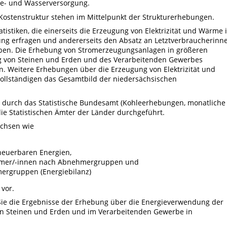
ie- und Wasserversorgung.
e Kostenstruktur stehen im Mittelpunkt der Strukturerhebungen.
stiken, die einerseits die Erzeugung von Elektrizität und Wärme 
g erfragen und andererseits den Absatz an Letztverbraucherinn
eben. Die Erhebung von Stromerzeugungsanlagen in größeren
g von Steinen und Erden und des Verarbeitenden Gewerbes
en. Weitere Erhebungen über die Erzeugung von Elektrizität und
llständigen das Gesamtbild der niedersächsischen
l durch das Statistische Bundesamt (Kohleerhebungen, monatliche
e Statistischen Ämter der Länder durchgeführt.
achsen wie
neuerbaren Energien,
hmer/-innen nach Abnehmergruppen und
ergruppen (Energiebilanz)
vor.
Sie die Ergebnisse der Erhebung über die Energieverwendung der
on Steinen und Erden und im Verarbeitenden Gewerbe in