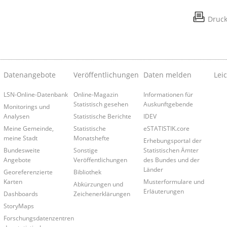
Druc
Datenangebote
Veröffentlichungen
Daten melden
Lei
LSN-Online-Datenbank
Online-Magazin
Informationen für
Statistisch gesehen
Auskunftgebende
Monitorings und
Analysen
Statistische Berichte
IDEV
Meine Gemeinde,
Statistische
eSTATISTIK.core
meine Stadt
Monatshefte
Erhebungsportal der
Bundesweite
Sonstige
Statistischen Ämter
Angebote
Veröffentlichungen
des Bundes und der
Länder
Georeferenzierte
Bibliothek
Karten
Musterformulare und
Abkürzungen und
Erläuterungen
Dashboards
Zeichenerklärungen
StoryMaps
Forschungsdatenzentren