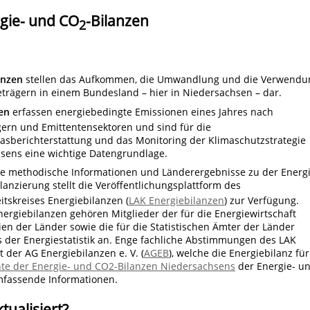
gie- und CO
-Bilanzen
2
anzen
stellen das Aufkommen, die Umwandlung und die Verwendu
eträgern in einem Bundesland – hier in Niedersachsen – dar.
en
erfassen energiebedingte Emissionen eines Jahres nach
gern und Emittentensektoren und sind für die
asberichterstattung und das Monitoring der Klimaschutzstrategie
sens eine wichtige Datengrundlage.
 methodische Informationen und Länderergebnisse zu der Energi
ilanzierung stellt die Veröffentlichungsplattform des
tskreises Energiebilanzen (
LAK Energiebilanzen
) zur Verfügung.
ergiebilanzen gehören Mitglieder der für die Energiewirtschaft
en der Länder sowie die für die Statistischen Ämter der Länder
s der Energiestatistik an. Enge fachliche Abstimmungen des LAK
 der AG Energiebilanzen e. V. (
AGEB
), welche die Energiebilanz für
hte der Energie- und CO2-Bilanzen Niedersachsens
der Energie- u
mfassende Informationen.
tualisiert?