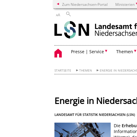
Zum Niedersachsen-Portal
Ministerien
A
A
Presse | Service
Themen
STARTSEITE
THEMEN
ENERGIE IN NIEDERSACH
Energie in Niedersa
LANDESAMT FÜR STATISTIK NIEDERSACHSEN (LSN)
Die
Erhebu
Information