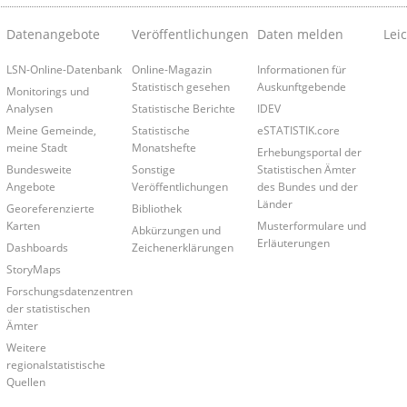
Datenangebote
Veröffentlichungen
Daten melden
Lei
LSN-Online-Datenbank
Online-Magazin
Informationen für
Statistisch gesehen
Auskunftgebende
Monitorings und
Analysen
Statistische Berichte
IDEV
Meine Gemeinde,
Statistische
eSTATISTIK.core
meine Stadt
Monatshefte
Erhebungsportal der
Bundesweite
Sonstige
Statistischen Ämter
Angebote
Veröffentlichungen
des Bundes und der
Länder
Georeferenzierte
Bibliothek
Karten
Musterformulare und
Abkürzungen und
Erläuterungen
Dashboards
Zeichenerklärungen
StoryMaps
Forschungsdatenzentren
der statistischen
Ämter
Weitere
regionalstatistische
Quellen