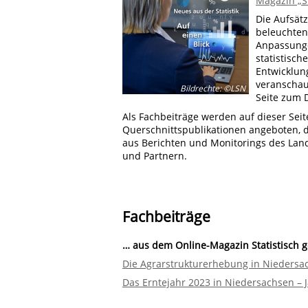
Magazin „S
Die Aufsät
beleuchten
Anpassunge
statistisch
Entwicklun
veranschau
Bildrechte
:
©LSN
Seite zum 
Als Fachbeiträge werden auf dieser Seit
Querschnittspublikationen angeboten, 
aus Berichten und Monitorings des Land
und Partnern.
Fachbeiträge
… aus dem Online-Magazin Statistisch 
Die Agrarstrukturerhebung in Niedersa
Das Erntejahr 2023 in Niedersachsen – J