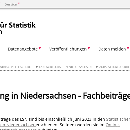
Service
Suchen
Datenangebote
Veröffentlichungen
Daten melden
IRTSCHAFT, FISCHEREI
LANDWIRTSCHAFT IN NIEDERSACHSEN
AGRARSTRUKTURERH
ng in Niedersachsen - Fachbeiträg
träge des LSN sind bis einschließlich Juni 2023 in den
Statistische
ten Niedersachsen
erschienen. Seitdem werden sie im
Online-