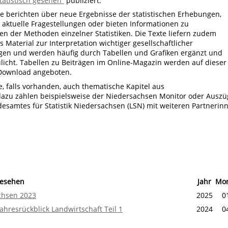
tatistisch gesehen“
publiziert.
ze berichten über neue Ergebnisse der statistischen Erhebungen,
 aktuelle Fragestellungen oder bieten Informationen zu
n der Methoden einzelner Statistiken. Die Texte liefern zudem
es Material zur Interpretation wichtiger gesellschaftlicher
gen und werden häufig durch Tabellen und Grafiken ergänzt und
licht. Tabellen zu Beiträgen im Online-Magazin werden auf dieser
Download angeboten.
e, falls vorhanden, auch thematische Kapitel aus
dazu zählen beispielsweise der Niedersachsen Monitor oder Auszü
esamtes für Statistik Niedersachsen (LSN) mit weiteren Partnerin
gesehen
Jahr
Mo
chsen 2023
2025
0
ahresrückblick Landwirtschaft Teil 1
2024
0