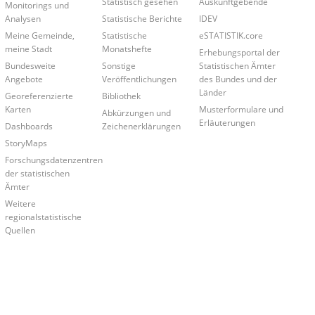
Statistisch gesehen
Auskunftgebende
Monitorings und
Analysen
Statistische Berichte
IDEV
Meine Gemeinde,
Statistische
eSTATISTIK.core
meine Stadt
Monatshefte
Erhebungsportal der
Bundesweite
Sonstige
Statistischen Ämter
Angebote
Veröffentlichungen
des Bundes und der
Länder
Georeferenzierte
Bibliothek
Karten
Musterformulare und
Abkürzungen und
Erläuterungen
Dashboards
Zeichenerklärungen
StoryMaps
Forschungsdatenzentren
der statistischen
Ämter
Weitere
regionalstatistische
Quellen