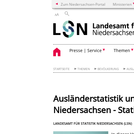
Zum Niedersachsen-Portal
Ministerien
A
A
Presse | Service
Themen
STARTSEITE
THEMEN
BEVÖLKERUNG
AUSL
Ausländerstatistik u
Niedersachsen - Stat
LANDESAMT FÜR STATISTIK NIEDERSACHSEN (LSN)