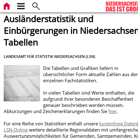
Ausländerstatistik und
Einbürgerungen in Niedersachsen
Tabellen
LANDESAMT FÜR STATISTIK NIEDERSACHSEN (LSN)
Die Tabellen und Grafiken liefern in
übersichtlicher Form aktuelle Zahlen aus de
einzelnen Fachstatistiken.
In vielen Tabellen sind Werte enthalten, die
aufgrund ihrer besonderen Beschaffenheit
Bildrechte
:
©LSN
genauer beschrieben werden müssen.
Abkürzungen und Zeichenerklärungen finden Sie
hier
.
Für eine Reihe von Statistiken enthält unsere
kostenfreie Date
LSN-Online
weitere detaillierte Regionaldaten mit umfangreich
Auswertungsmöglichkeiten für Gemeinden, Samtgemeinden, Kr