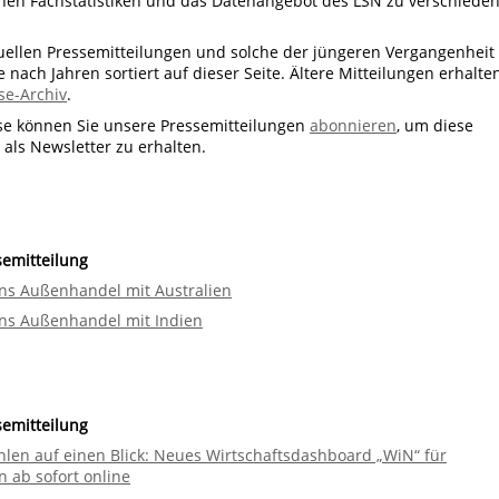
nen Fachstatistiken und das Datenangebot des LSN zu verschiede
uellen Pressemitteilungen und solche der jüngeren Vergangenheit
e nach Jahren sortiert auf dieser Seite. Ältere Mitteilungen erhalte
se-Archiv
.
sse können Sie unsere Pressemitteilungen
abonnieren
, um diese
als Newsletter zu erhalten.
semitteilung
ns Außenhandel mit Australien
ns Außenhandel mit Indien
semitteilung
hlen auf einen Blick: Neues Wirtschaftsdashboard „WiN“ für
 ab sofort online