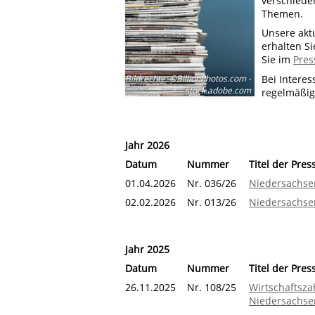
verschiede
Themen.
Unsere akt
erhalten Si
Sie im
Pres
Bei Intere
Bildrechte
:
©BillionPhotos.com -
stock.adobe.com
regelmäßig 
Jahr 2026
Datum
Nummer
Titel der Pres
01.04.2026
Nr. 036/26
Niedersachse
02.02.2026
Nr. 013/26
Niedersachse
Jahr 2025
Datum
Nummer
Titel der Pres
26.11.2025
Nr. 108/25
Wirtschaftsza
Niedersachsen