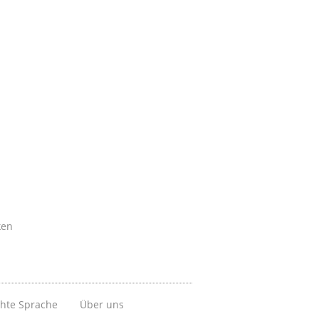
ken
chte Sprache
Über uns