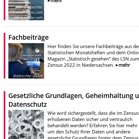
mehr
Bildrechte
:
©BillionPhotos.com
- stock.adobe.com
Fachbeiträge
Hier finden Sie unsere Fachbeiträge aus de
Statistischen Monatsheften und dem Onlin
Magazin „Statistisch gesehen“ des LSN zu
Zensus 2022 in Niedersachsen.
mehr
Bildrechte
:
©LSN
Gesetzliche Grundlagen, Geheimhaltung 
Datenschutz
Wie wird sichergestellt, dass die im Zensus
erhobenen Daten sicher und vertraulich
behandelt werden? Erfahren Sie hier mehr
um den Schutz Ihrer Daten und andere
Bildrechte
:
gesetzliche Grundlagen hinter dem Zensus
©Fabian -