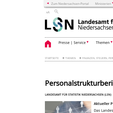
Zum Niedersachsen-Portal
Ministerien
A
A
Presse | Service
Themen
STARTSEITE
THEMEN
FINANZEN, STEUERN, PE
Personalstrukturber
LANDESAMT FÜR STATISTIK NIEDERSACHSEN (LSN)
Aktueller 
Das Landesa