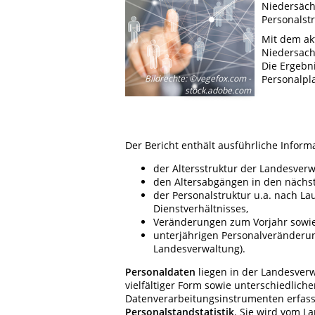
Niedersäch
Personalstr
Mit dem ak
Niedersach
Die Ergebn
Personalpl
Bildrechte
:
©vegefox.com -
stock.adobe.com
Der Bericht enthält ausführliche Inform
der Altersstruktur der Landesverw
den Altersabgängen in den nächst
der Personalstruktur u.a. nach 
Dienstverhältnisses,
Veränderungen zum Vorjahr sowi
unterjährigen Personalveränderu
Landesverwaltung).
Personaldaten
liegen in der Landesverw
vielfältiger Form sowie unterschiedlic
Datenverarbeitungsinstrumenten erfasst 
Personalstandstatistik
. Sie wird vom L