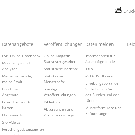
Druc
Datenangebote
Veröffentlichungen
Daten melden
Lei
LSN-Online-Datenbank
Online-Magazin
Informationen für
Statistisch gesehen
Auskunftgebende
Monitorings und
Analysen
Statistische Berichte
IDEV
Meine Gemeinde,
Statistische
eSTATISTIK.core
meine Stadt
Monatshefte
Erhebungsportal der
Bundesweite
Sonstige
Statistischen Ämter
Angebote
Veröffentlichungen
des Bundes und der
Länder
Georeferenzierte
Bibliothek
Karten
Musterformulare und
Abkürzungen und
Erläuterungen
Dashboards
Zeichenerklärungen
StoryMaps
Forschungsdatenzentren