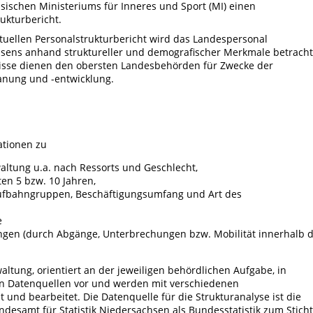
sischen Ministeriums für Inneres und Sport (MI) einen
ukturbericht.
tuellen Personalstrukturbericht wird das Landespersonal
sens anhand struktureller und demografischer Merkmale betracht
isse dienen den obersten Landesbehörden für Zwecke der
anung und -entwicklung.
ationen zu
altung u.a. nach Ressorts und Geschlecht,
en 5 bzw. 10 Jahren,
Laufbahngruppen, Beschäftigungsumfang und Art des
e
ngen (durch Abgänge, Unterbrechungen bzw. Mobilität innerhalb 
altung, orientiert an der jeweiligen behördlichen Aufgabe, in
hen Datenquellen vor und werden mit verschiedenen
und bearbeitet. Die Datenquelle für die Strukturanalyse ist die
andesamt für Statistik Niedersachsen als Bundesstatistik zum Stich